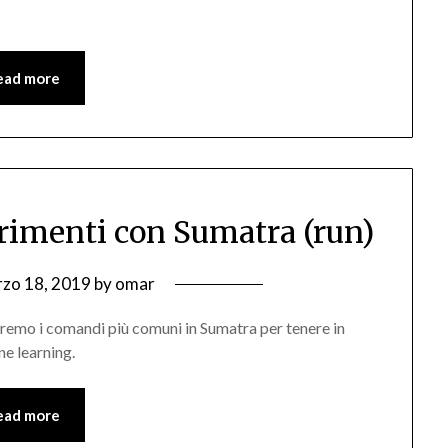
ead more
erimenti con Sumatra (run)
zo 18, 2019
by
omar
edremo i comandi più comuni in Sumatra per tenere in
ne learning.
ead more