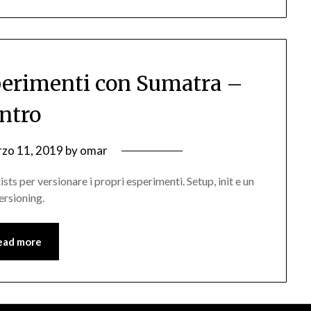
sperimenti con Sumatra –
Intro
zo 11, 2019
by
omar
ists per versionare i propri esperimenti. Setup, init e un
ersioning.
ead more