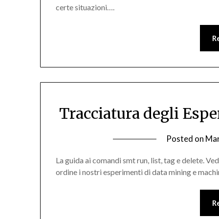
certe situazioni….
R
Tracciatura degli Esp
Posted on
Mar
La guida ai comandi smt run, list, tag e delete. V
ordine i nostri esperimenti di data mining e machi
R