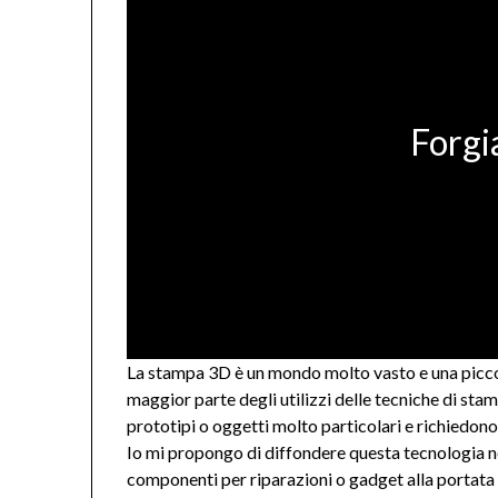
Forgi
La stampa 3D è un mondo molto vasto e una piccola
maggior parte degli utilizzi delle tecniche di stam
prototipi o oggetti molto particolari e richiedon
Io mi propongo di diffondere questa tecnologia n
componenti per riparazioni o gadget alla portata d