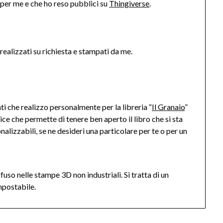
 per me e che ho reso pubblici su
Thingiverse
.
 realizzati su richiesta e stampati da me.
i che realizzo personalmente per la libreria “
Il Granaio
”
llice che permette di tenere ben aperto il libro che si sta
lizzabili, se ne desideri una particolare per te o per un
iffuso nelle stampe 3D non industriali. Si tratta di un
mpostabile.